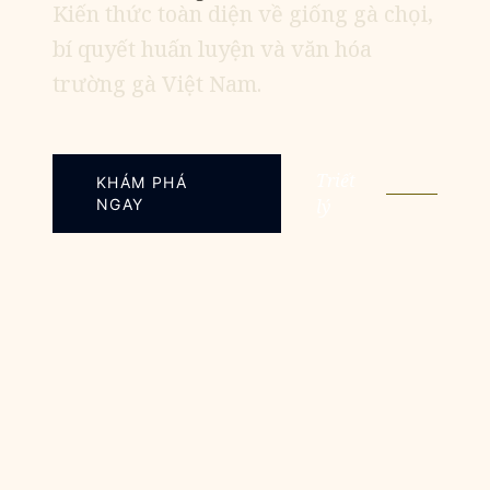
Kiến thức toàn diện về giống gà chọi,
bí quyết huấn luyện và văn hóa
trường gà Việt Nam.
Triết
KHÁM PHÁ
NGAY
lý