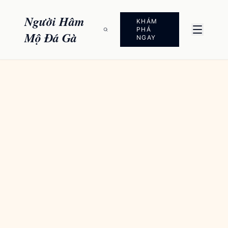
Chuyển đến nội dung
Người Hâm
KHÁM
PHÁ
Mộ Đá Gà
NGAY