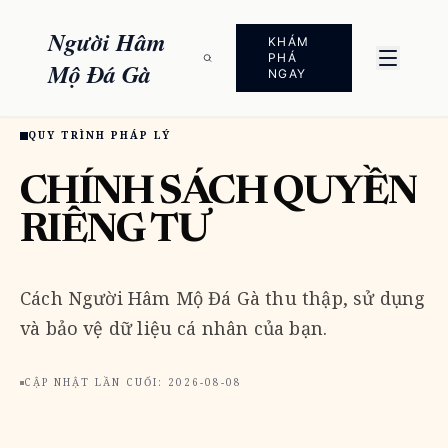
Người Hâm
KHÁM
PHÁ
Mộ Đá Gà
NGAY
QUY TRÌNH PHÁP LÝ
CHÍNH SÁCH QUYỀN
RIÊNG TƯ
Cách Người Hâm Mộ Đá Gà thu thập, sử dụng
và bảo vệ dữ liệu cá nhân của bạn.
CẬP NHẬT LẦN CUỐI: 2026-08-08