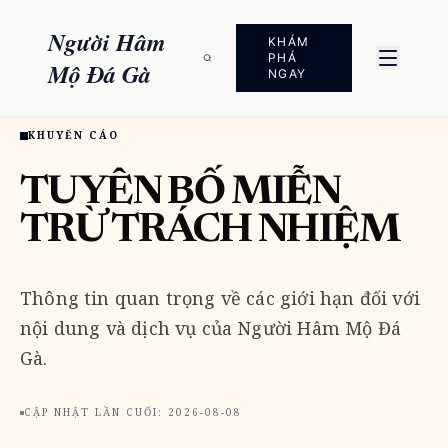
Người Hâm
KHÁM
PHÁ
Mộ Đá Gà
NGAY
KHUYẾN CÁO
TUYÊN BỐ MIỄN
TRỪ TRÁCH NHIỆM
Thông tin quan trọng về các giới hạn đối với
nội dung và dịch vụ của Người Hâm Mộ Đá
Gà.
CẬP NHẬT LẦN CUỐI: 2026-08-08