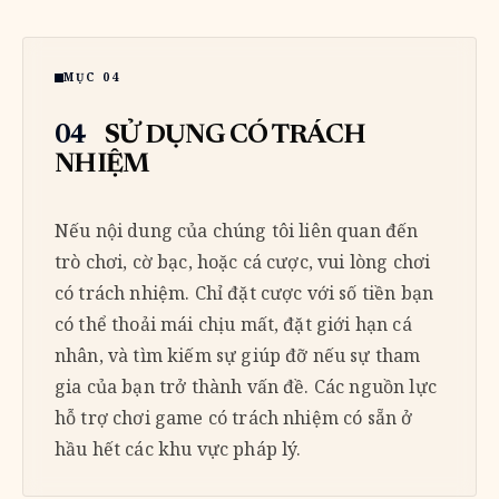
MỤC 04
04
SỬ DỤNG CÓ TRÁCH
NHIỆM
Nếu nội dung của chúng tôi liên quan đến
trò chơi, cờ bạc, hoặc cá cược, vui lòng chơi
có trách nhiệm. Chỉ đặt cược với số tiền bạn
có thể thoải mái chịu mất, đặt giới hạn cá
nhân, và tìm kiếm sự giúp đỡ nếu sự tham
gia của bạn trở thành vấn đề. Các nguồn lực
hỗ trợ chơi game có trách nhiệm có sẵn ở
hầu hết các khu vực pháp lý.