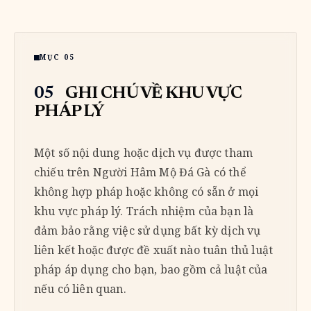
MỤC 05
05
GHI CHÚ VỀ KHU VỰC
PHÁP LÝ
Một số nội dung hoặc dịch vụ được tham
chiếu trên Người Hâm Mộ Đá Gà có thể
không hợp pháp hoặc không có sẵn ở mọi
khu vực pháp lý. Trách nhiệm của bạn là
đảm bảo rằng việc sử dụng bất kỳ dịch vụ
liên kết hoặc được đề xuất nào tuân thủ luật
pháp áp dụng cho bạn, bao gồm cả luật của
nếu có liên quan.