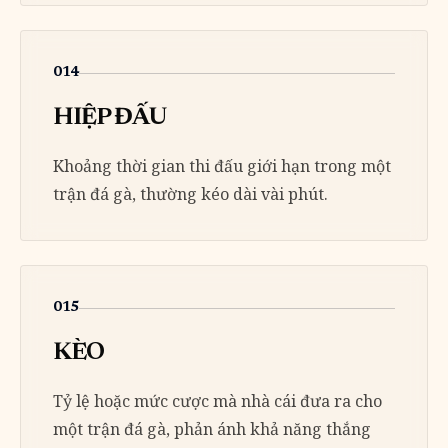
014
HIỆP ĐẤU
Khoảng thời gian thi đấu giới hạn trong một
trận đá gà, thường kéo dài vài phút.
015
KÈO
Tỷ lệ hoặc mức cược mà nhà cái đưa ra cho
một trận đá gà, phản ánh khả năng thắng