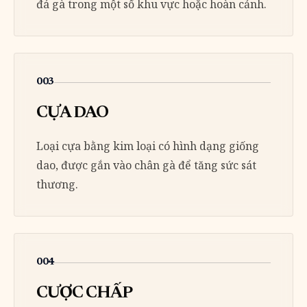
đá gà trong một số khu vực hoặc hoàn cảnh.
003
CỰA DAO
Loại cựa bằng kim loại có hình dạng giống
dao, được gắn vào chân gà để tăng sức sát
thương.
004
CƯỢC CHẤP