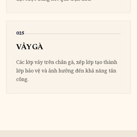
025
VẢY GÀ
Các lớp vảy trên chân gà, xếp lớp tạo thành
lớp bảo vệ và ảnh hưởng đến khả năng tấn
công.