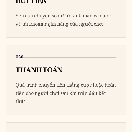
RÚT TIỀN
Yêu cầu chuyển số dư từ tài khoản cá cược
về tài khoản ngân hàng của người chơi.
020
THANH TOÁN
Quá trình chuyển tiền thắng cược hoặc hoàn
tiền cho người chơi sau khi trận đấu kết
thúc.