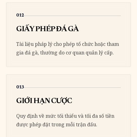
012
GIẤY PHÉP ĐÁ GÀ
Tài liệu pháp lý cho phép tổ chức hoặc tham
gia đá gà, thường do cơ quan quản lý cấp.
013
GIỚI HẠN CƯỢC
Quy định về mức tối thiểu và tối đa số tiền
được phép đặt trong mỗi trận đấu.