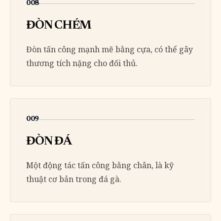
008
ĐÒN CHÉM
Đòn tấn công mạnh mẽ bằng cựa, có thể gây
thương tích nặng cho đối thủ.
009
ĐÒN ĐÁ
Một động tác tấn công bằng chân, là kỹ
thuật cơ bản trong đá gà.