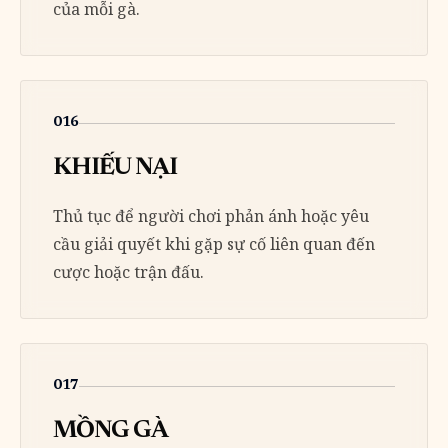
của mỗi gà.
016
KHIẾU NẠI
Thủ tục để người chơi phản ánh hoặc yêu
cầu giải quyết khi gặp sự cố liên quan đến
cược hoặc trận đấu.
017
MỒNG GÀ