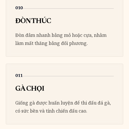
010
ĐÒN THÚC
Đòn đâm nhanh bằng mỏ hoặc cựa, nhằm
làm mất thăng bằng đối phương.
011
GÀ CHỌI
Giống gà được huấn luyện để thi đấu đá gà,
có sức bền và tính chiến đấu cao.