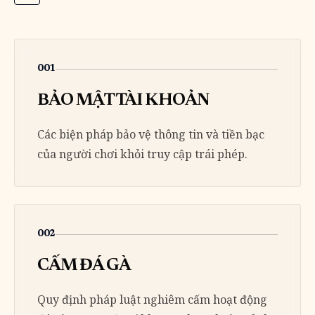
001
BẢO MẬT TÀI KHOẢN
Các biện pháp bảo vệ thông tin và tiền bạc
của người chơi khỏi truy cập trái phép.
002
CẤM ĐÁ GÀ
Quy định pháp luật nghiêm cấm hoạt động